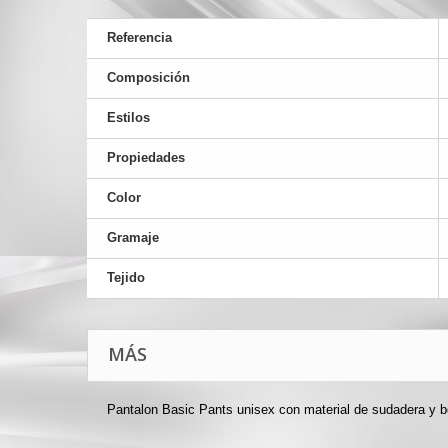
Referencia
Composición
Estilos
Propiedades
Color
Gramaje
Tejido
MÁS
Pantalon Basic Pants unisex con material de sudadera y bo