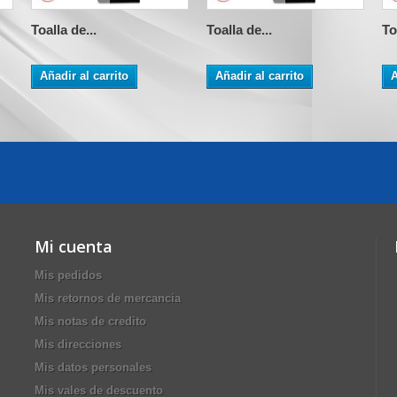
Toalla de...
Toalla de...
To
Añadir al carrito
Añadir al carrito
A
Mi cuenta
Mis pedidos
Mis retornos de mercancia
Mis notas de credito
Mis direcciones
Mis datos personales
Mis vales de descuento