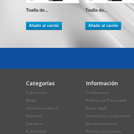
Toalla de...
Toalla de...
Añadir al carrito
Añadir al carrito
Categorías
Información
Fabricantes
Contáctenos
Moda
Política de Privacidad
Uniforme Laboral
Aviso legal
Deportes
Términos y condiciones
Zapatería
Nuestra empresa
Publicidad
Política de cookies