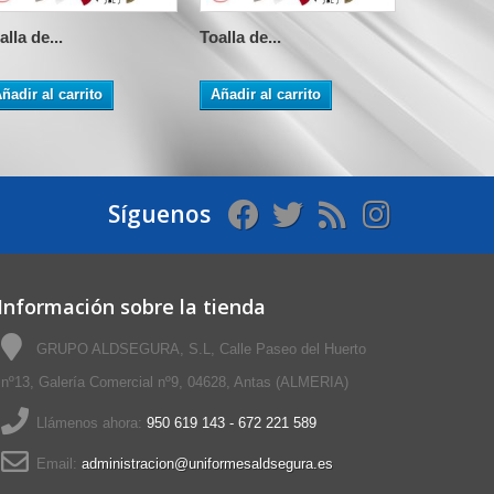
alla de...
Toalla de...
Toalla de..
ñadir al carrito
Añadir al carrito
Añadir al 
Síguenos
Información sobre la tienda
GRUPO ALDSEGURA, S.L, Calle Paseo del Huerto
nº13, Galería Comercial nº9, 04628, Antas (ALMERIA)
Llámenos ahora:
950 619 143 - 672 221 589
Email:
administracion@uniformesaldsegura.es