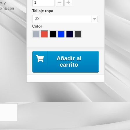
ra y
mbina con
Tallaje ropa
3XL
Color
Añadir al
carrito