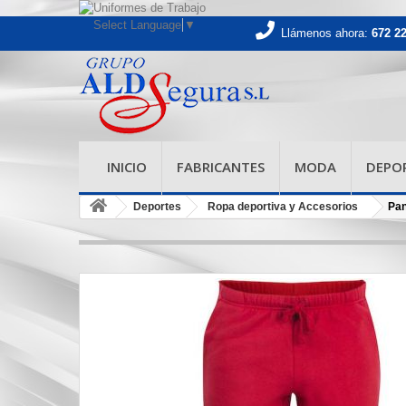
Select Language
▼
Llámenos ahora:
672 2
INICIO
FABRICANTES
MODA
DEPO
Deportes
Ropa deportiva y Accesorios
Pan