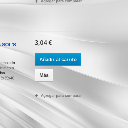
Agregar para comparar
3,04 €
s SOL'S
Añadir al carrito
 maletín
rtimento
lon.
Más
 43x35x40
Agregar para comparar