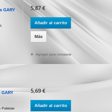
5,87 €
res GARY
Añadir al carrito
5%
Más
Agregar para comparar
5,69 €
co GARY
Añadir al carrito
 Poliéster