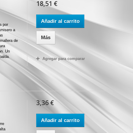
18,51 €
Añadir al carrito
a por
amisero a
as
Más
mallera de
ura
ón. Un
palda.
Agregar para comparar
3,36 €
Añadir al carrito
rre
alta