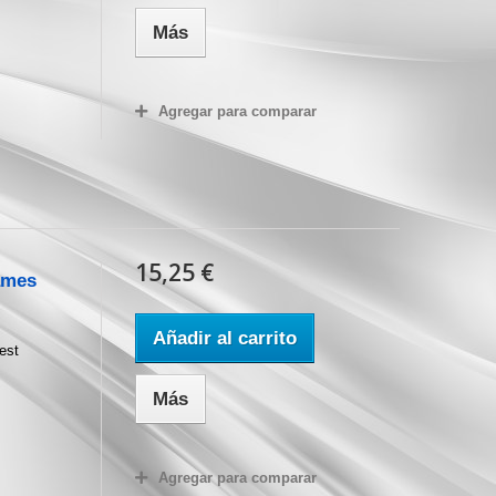
Más
Agregar para comparar
15,25 €
ames
Añadir al carrito
est
Más
Agregar para comparar