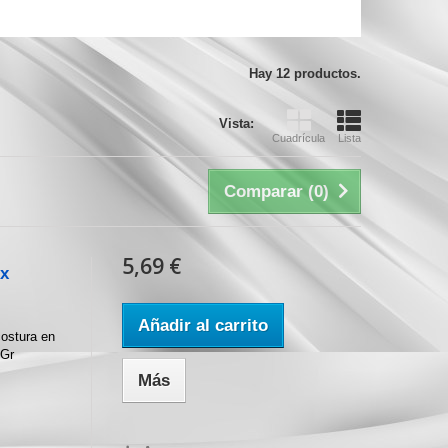
Hay 12 productos.
Vista:
Cuadrícula
Lista
Comparar (
0
)
5,69 €
ex
Añadir al carrito
costura en
 Gr
Más