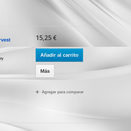
15,25 €
rvest
Añadir al carrito
ey
Más
Agregar para comparar