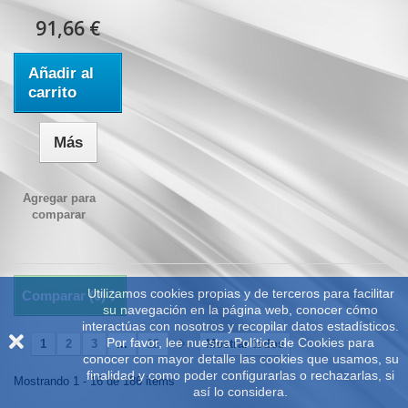
91,66 €
Añadir al
carrito
Más
Agregar para
comparar
Utilizamos cookies propias y de terceros para facilitar
Comparar (
0
)
su navegación en la página web, conocer cómo
interactúas con nosotros y recopilar datos estadísticos.
Por favor, lee nuestra Política de Cookies para
1
2
3
...
12
Mostrar todos
conocer con mayor detalle las cookies que usamos, su
finalidad y como poder configurarlas o rechazarlas, si
Mostrando 1 - 16 de 186 items
así lo considera.