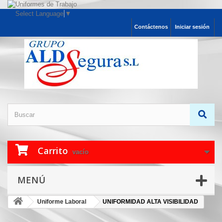
Select Language
▼
Contáctenos
Iniciar sesión
Carrito
vacío
MENÚ
Uniforme Laboral
UNIFORMIDAD ALTA VISIBILIDAD