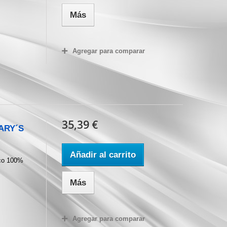
Más
Agregar para comparar
35,39 €
GARY´S
Añadir al carrito
ico 100%
Más
Agregar para comparar