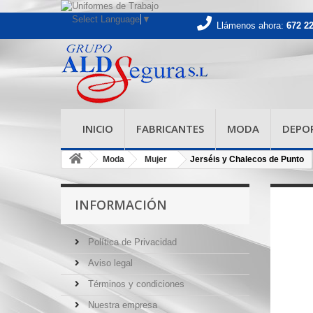
Select Language
▼
Llámenos ahora:
672 2
INICIO
FABRICANTES
MODA
DEPO
Moda
Mujer
Jerséis y Chalecos de Punto
INFORMACIÓN
Política de Privacidad
Aviso legal
Términos y condiciones
Nuestra empresa