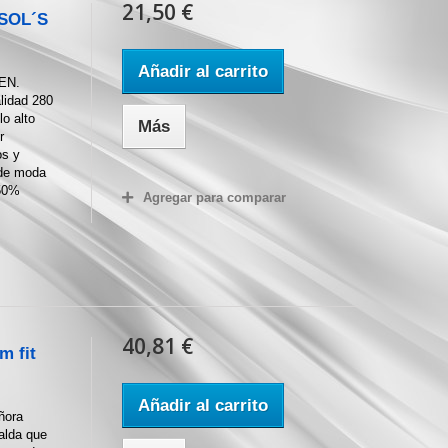
21,50 €
 SOL´S
Añadir al carrito
EN.
alidad 280
lo alto
Más
r
os y
 de moda
 50%
Agregar para comparar
40,81 €
m fit
Añadir al carrito
ñora
alda que