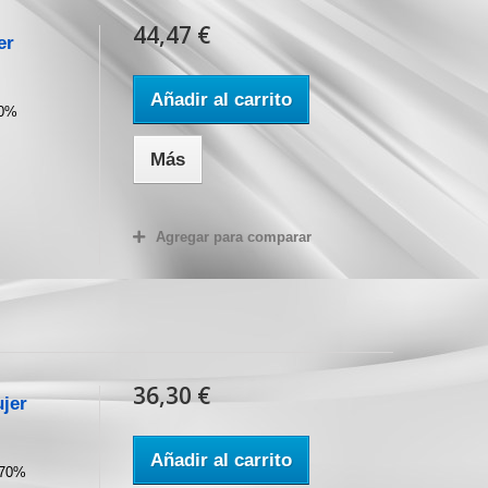
44,47 €
er
Añadir al carrito
70%
Más
Agregar para comparar
36,30 €
jer
Añadir al carrito
 70%