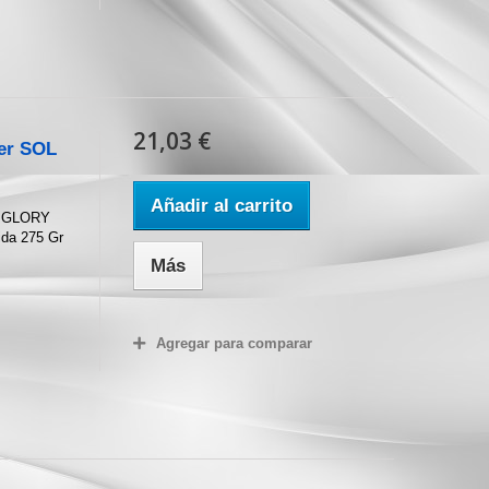
21,03 €
jer SOL
Añadir al carrito
´S GLORY
da 275 Gr
Más
Agregar para comparar