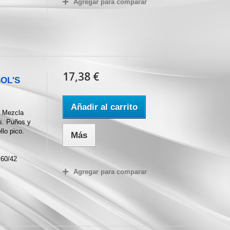
Agregar para comparar
17,38 €
SOL'S
Añadir al carrito
 Mezcla
s. Puños y
lo pico.
Más
60/42
Agregar para comparar