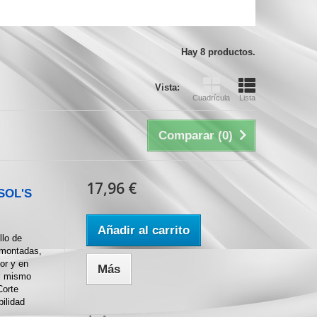
Hay 8 productos.
Vista:
Cuadrícula
Lista
Comparar (
0
)
17,96 €
 SOL'S
Añadir al carrito
llo de
 montadas,
ior y en
Más
el mismo
Corte
bilidad