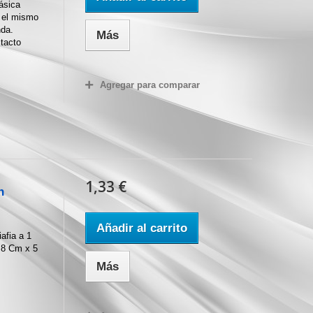
ásica
n el mismo
nda.
Más
 tacto
Agregar para comparar
1,33 €
n
Añadir al carrito
afia a 1
 8 Cm x 5
Más