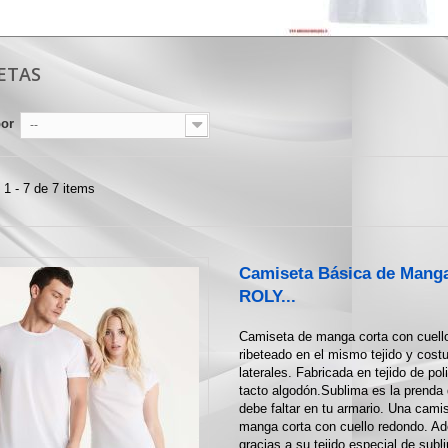
ETAS
por
--
1 - 7 de 7 items
Camiseta Básica de Mang
ROLY...
Camiseta de manga corta con cuell
ribeteado en el mismo tejido y cost
laterales. Fabricada en tejido de pol
tacto algodón.Sublima es la prenda
debe faltar en tu armario. Una cami
manga corta con cuello redondo. A
gracias a su tejido especial de subl