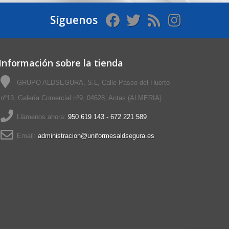
Síguenos
Información sobre la tienda
GRUPO ALDSEGURA, S.L, Calle Paseo del Huerto
nº13, Galería Comercial nº9, 04628, Antas (ALMERIA)
Llámenos ahora:
950 619 143 - 672 221 589
Email:
administracion@uniformesaldsegura.es