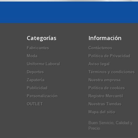
Categorías
Información
Fabricantes
Contáctenos
Moda
Política de Privacidad
Uniforme Laboral
Aviso legal
Deportes
Términos y condiciones
Zapatería
Nuestra empresa
Publicidad
Política de cookies
Personalización
Registro Mercantil
OUTLET
Nuestras Tiendas
Mapa del sitio
Buen Servicio, Calidad y
Precio