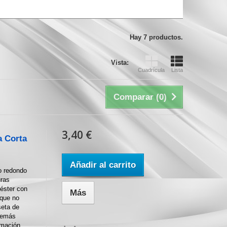
Hay 7 productos.
Vista:
Cuadrícula
Lista
Comparar (
0
)
3,40 €
a Corta
Añadir al carrito
o redondo
uras
iéster con
Más
 que no
seta de
demás
imación,