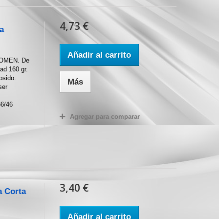
4,73 €
a
Añadir al carrito
WOMEN. De
dad 160 gr.
osido.
Más
ser
6/46
Agregar para comparar
3,40 €
a Corta
Añadir al carrito