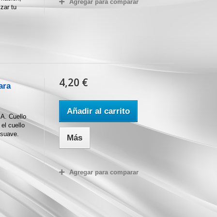
Agregar para comparar
zar tu
4,20 €
ara
Añadir al carrito
A. Cuello
el cuello
 suave.
Más
Agregar para comparar