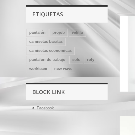
ETIQUETAS
pantalón
projob
velilla
camisetas baratas
camisetas economicas
pantalon de trabajo
sols
roly
workteam
new wave
BLOCK LINK
Facebook