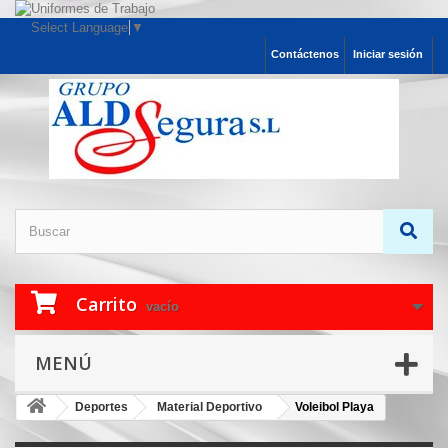
Select Language
▼
Contáctenos
Iniciar sesión
Carrito
vacío
MENÚ
Deportes
Material Deportivo
Voleibol Playa