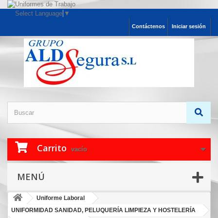
Select Language
▼
Contáctenos
Iniciar sesión
Carrito
vacío
MENÚ
Uniforme Laboral
UNIFORMIDAD SANIDAD, PELUQUERÍA LIMPIEZA Y HOSTELERÍA