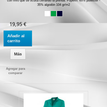
con vivo que se oculta cerrando la prenda. Popelín. 65% poliéster -
35% algodón 104 gr/m2
19,95 €
Añadir al
carrito
Más
Agregar para
comparar