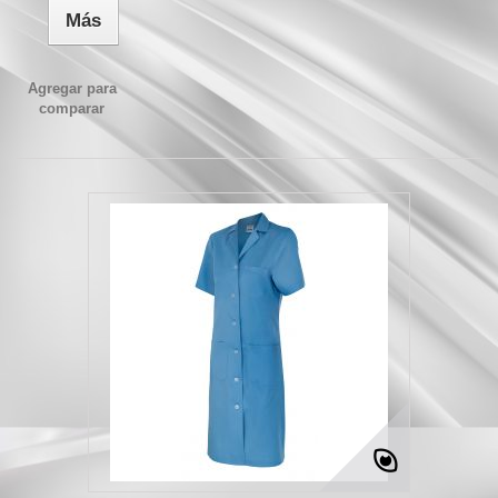
Más
Agregar para
comparar