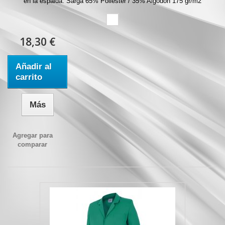
en la espalda. Sarga 65% Poliéster / 35% Algodón 175 gr/m2
18,30 €
Añadir al
carrito
Más
Agregar para
comparar