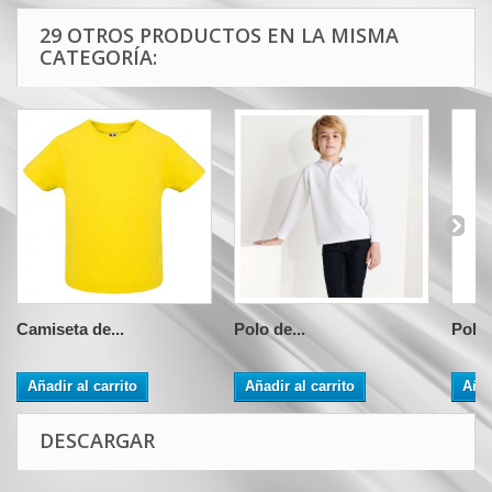
29 OTROS PRODUCTOS EN LA MISMA
CATEGORÍA:
Camiseta de...
Polo de...
Polo 
Añadir al carrito
Añadir al carrito
Añad
DESCARGAR