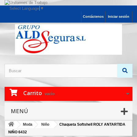
Select Language
▼
Contáctenos
Iniciar sesión
Carrito
vacío
MENÚ
Moda
Niño
Chaqueta Softshell ROLY ANTARTIDA
NIÑO 6432