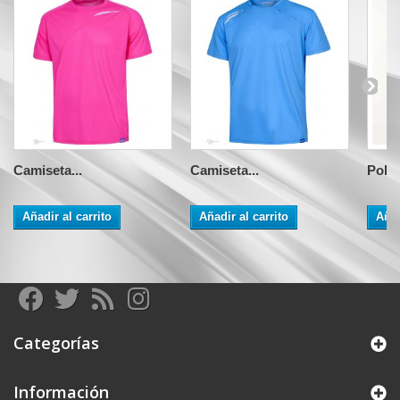
Camiseta...
Camiseta...
Polo.
Añadir al carrito
Añadir al carrito
Añad
Categorías
Información