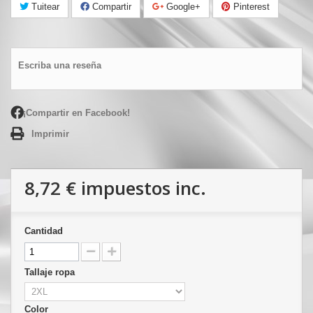
Tuitear
Compartir
Google+
Pinterest
Escriba una reseña
¡Compartir en Facebook!
Imprimir
8,72 €
impuestos inc.
Cantidad
Tallaje ropa
Color