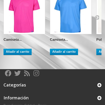
Camiseta...
Camiseta...
Polo.
Añadir al carrito
Añadir al carrito
Añad
Categorías
Información